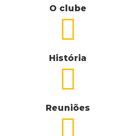
O clube

História

Reuniões
