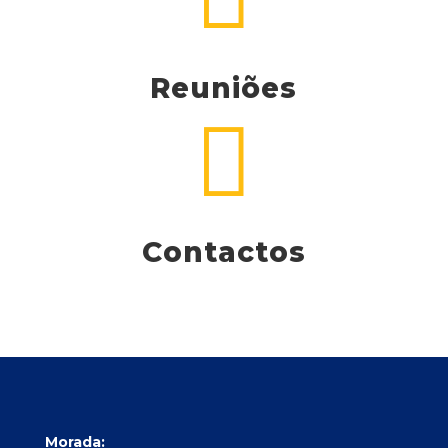
Reuniões

Contactos
Morada: