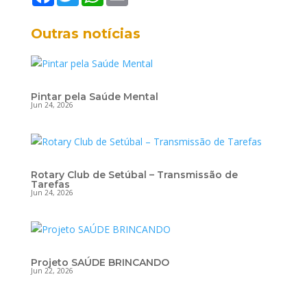
a
w
h
m
c
i
a
a
e
t
t
i
Outras notícias
b
t
s
l
o
e
A
o
r
p
k
p
Pintar pela Saúde Mental
Jun 24, 2026
Rotary Club de Setúbal – Transmissão de
Tarefas
Jun 24, 2026
Projeto SAÚDE BRINCANDO
Jun 22, 2026