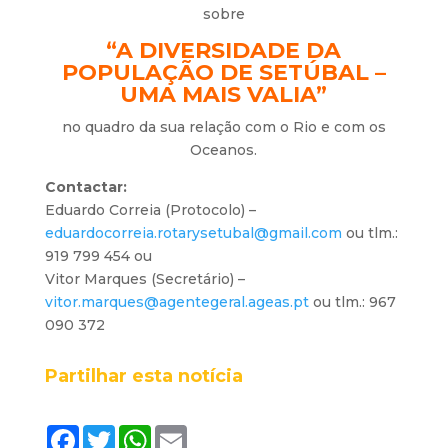
sobre
“A DIVERSIDADE DA
POPULAÇÃO DE SETÚBAL –
UMA MAIS VALIA”
no quadro da sua relação com o Rio e com os
Oceanos.
Contactar:
Eduardo Correia (Protocolo) –
eduardocorreia.rotarysetubal@gmail.com
ou tlm.:
919 799 454 ou
Vitor Marques (Secretário) –
vitor.marques@agentegeral.ageas.pt
ou tlm.: 967
090 372
Partilhar esta notícia
F
T
W
E