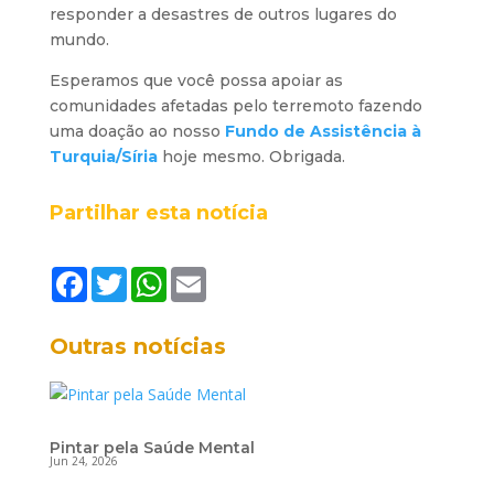
responder a desastres de outros lugares do
mundo.
Esperamos que você possa apoiar as
comunidades afetadas pelo terremoto fazendo
uma doação ao nosso
Fundo de Assistência à
Turquia/Síria
hoje mesmo. Obrigada.
Partilhar esta notícia
F
T
W
E
a
w
h
m
c
i
a
a
e
t
t
i
Outras notícias
b
t
s
l
o
e
A
o
r
p
k
p
Pintar pela Saúde Mental
Jun 24, 2026