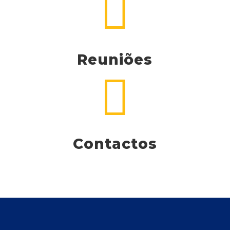

Reuniões

Contactos